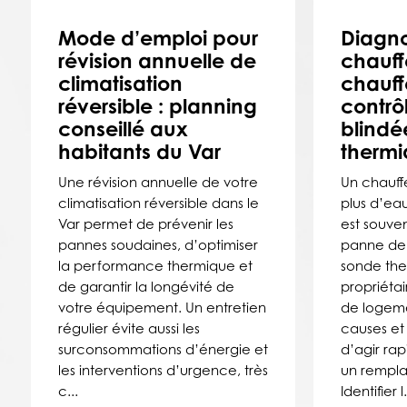
Mode d’emploi pour
Diagno
révision annuelle de
chauff
climatisation
chauffe
réversible : planning
contrô
conseillé aux
blindé
habitants du Var
thermi
Une révision annuelle de votre
Un chauff
climatisation réversible dans le
plus d’ea
Var permet de prévenir les
est souve
pannes soudaines, d’optimiser
panne de 
la performance thermique et
sonde the
de garantir la longévité de
propriétai
votre équipement. Un entretien
de logeme
régulier évite aussi les
causes et 
surconsommations d’énergie et
d’agir ra
les interventions d’urgence, très
un rempl
c...
Identifier l.