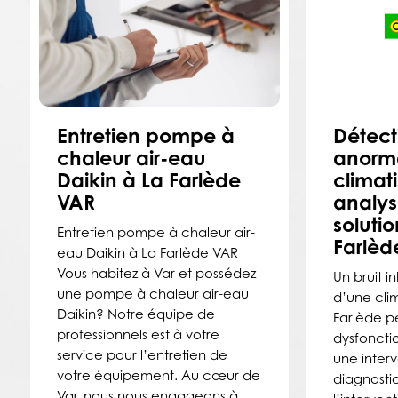
Entretien pompe à
Détect
chaleur air-eau
anorma
Daikin à La Farlède
climati
VAR
analys
soluti
Entretien pompe à chaleur air-
Farlèd
eau Daikin à La Farlède VAR
Vous habitez à Var et possédez
Un bruit i
une pompe à chaleur air-eau
d’une clim
Daikin? Notre équipe de
Farlède pe
professionnels est à votre
dysfoncti
service pour l’entretien de
une interv
votre équipement. Au cœur de
diagnostic
Var, nous nous engageons à