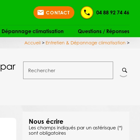
mail
04 88 92 74 46
CONTACT
 & Dépannage climatisation
Questions / Réponses
Accueil
>
Entretien & Dépannage climatisation
>
 par
Rechercher
Nous écrire
Les champs indiqués par un astérisque (*)
sont obligatoires