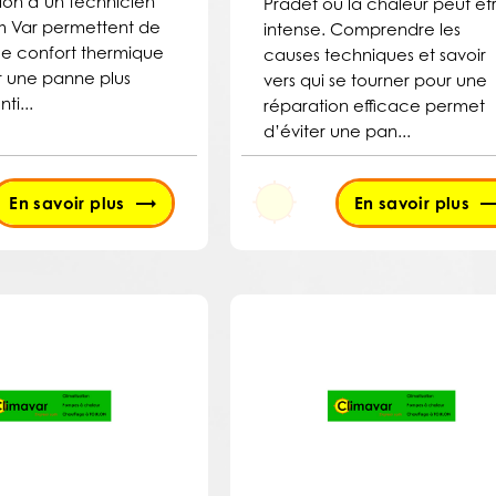
tion d’un technicien
Pradet où la chaleur peut êt
m Var permettent de
intense. Comprendre les
 le confort thermique
causes techniques et savoir
er une panne plus
vers qui se tourner pour une
ti...
réparation efficace permet
d’éviter une pan...
En savoir plus
En savoir plus