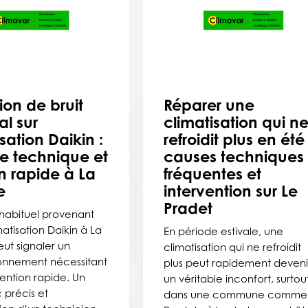
ion de bruit
Réparer une
l sur
climatisation qui n
sation Daikin :
refroidit plus en été 
e technique et
causes techniques
on rapide à La
fréquentes et
e
intervention sur Le
Pradet
nhabituel provenant
atisation Daikin à La
En période estivale, une
ut signaler un
climatisation qui ne refroidit
onnement nécessitant
plus peut rapidement deveni
ention rapide. Un
un véritable inconfort, surtou
 précis et
dans une commune comme