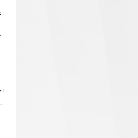
s
r
nt
t