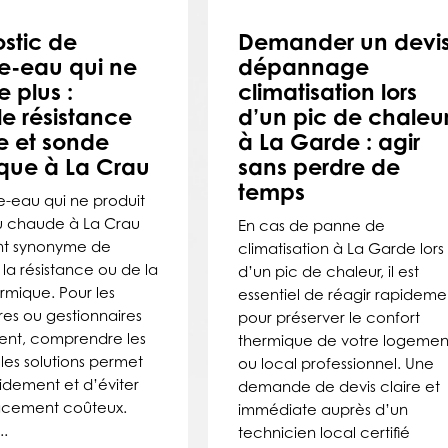
stic de
Demander un devi
e-eau qui ne
dépannage
 plus :
climatisation lors
le résistance
d’un pic de chaleu
e et sonde
à La Garde : agir
que à La Crau
sans perdre de
temps
e-eau qui ne produit
u chaude à La Crau
En cas de panne de
nt synonyme de
climatisation à La Garde lors
la résistance ou de la
d’un pic de chaleur, il est
rmique. Pour les
essentiel de réagir rapideme
res ou gestionnaires
pour préserver le confort
nt, comprendre les
thermique de votre logemen
les solutions permet
ou local professionnel. Une
pidement et d’éviter
demande de devis claire et
acement coûteux.
immédiate auprès d’un
..
technicien local certifié