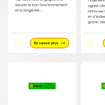
l’interven
assurer le bon fonctionnement
agréé cli
et la longévité...
retrouver
et d’évit
grave. Iden
En savoir plus