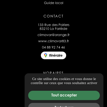
Guide local
CONTACT
133 Rue des Poiriers
83210 La Farlède
climavar@orange.fr
www.climavar83.fr
04 88 92 74 46
Itinéraire
HORAIRES
Ce site utilise des cookies et vous donne le
Ouvert du lundi au vendredi
contrôle sur ceux que vous souhaitez activer
8h00 - 12h00 / 14h00 - 17h00
Tout accepter
Tous les avis