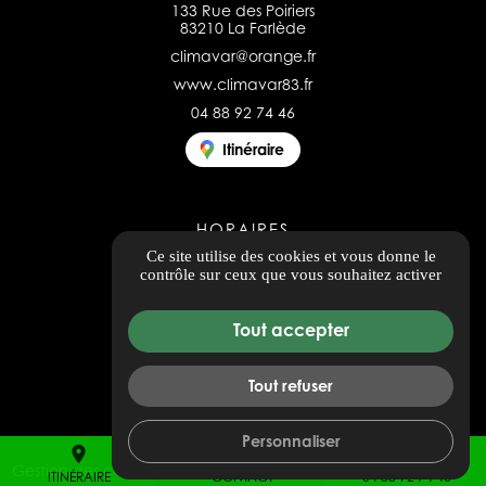
133 Rue des Poiriers
83210 La Farlède
climavar@orange.fr
www.climavar83.fr
04 88 92 74 46
Itinéraire
HORAIRES
Ce site utilise des cookies et vous donne le
Ouvert du lundi au vendredi
contrôle sur ceux que vous souhaitez activer
8h00 - 12h00 / 14h00 - 17h00
Tout accepter
Tous les avis
Tout refuser
Personnaliser
place
mail
call
Gestion des cookies
ITINÉRAIRE
CONTACT
04 88 92 74 46