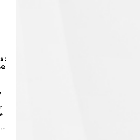
 :
se
r
n
de
 en