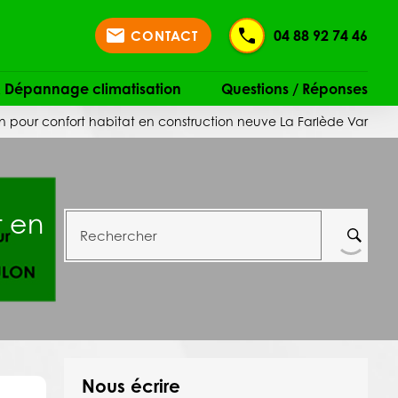
mail
04 88 92 74 46
CONTACT
 & Dépannage climatisation
Questions / Réponses
on pour confort habitat en construction neuve La Farlède Var
t en
Rechercher
Nous écrire