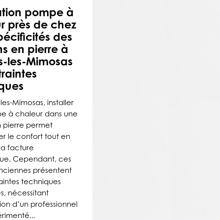
lation pompe à
r près de chez
pécificités des
s en pierre à
s-les-Mimosas
traintes
ques
es-Mimosas, installer
e à chaleur dans une
 pierre permet
r le confort tout en
la facture
ue. Cependant, ces
anciennes présentent
aintes techniques
s, nécessitant
tion d’un professionnel
rimenté...