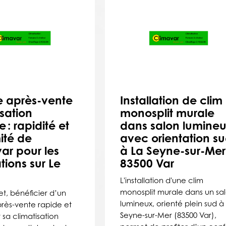
e après-vente
Installation de clim
isation
monosplit murale
 : rapidité et
dans salon lumine
ité de
avec orientation s
ar pour les
à La Seyne-sur-Mer
ations sur Le
83500 Var
L'installation d'une clim
monosplit murale dans un sa
t, bénéficier d’un
lumineux, orienté plein sud à
près-vente rapide et
Seyne-sur-Mer (83500 Var),
 sa climatisation