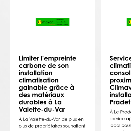
Limiter l’empreinte
Servic
carbone de son
climat
installation
console
climatisation
proxim
gainable grâce à
Climav
des matériaux
install
durables à La
Pradet
Valette-du-Var
À Le Prade
service a
À La Valette-du-Var, de plus en
local pour
plus de propriétaires souhaitent