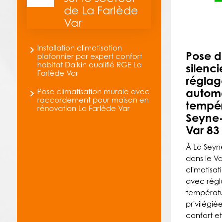
de La Farlède
Var
Installation climatisation
Pose d
plafonnier par expert confort
habitat Daikin qualifié RGE La
silenc
Farlède Var
réglag
autom
Pose climatisation murale avec
raccordement pour maison en
tempér
rénovation La Farlède Var
Seyne-
Var 83
À La Seyn
dans le Va
climatisat
avec rég
températur
privilégié
confort e