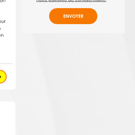
ort
our
n
en