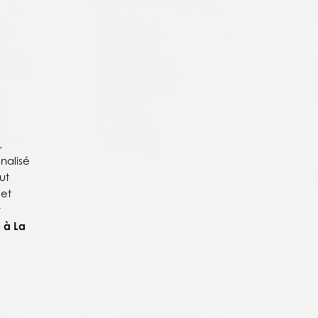
.
nalisé
ut
 et
t
 à La