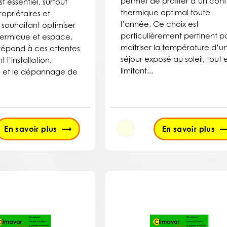
permet de profiter d’un conf
t essentiel, surtout
thermique optimal toute
ropriétaires et
l’année. Ce choix est
 souhaitant optimiser
particulièrement pertinent p
hermique et espace.
maîtriser la température d’u
répond à ces attentes
séjour exposé au soleil, tout 
 l’installation,
limitant...
en et le dépannage de
En savoir plus
En savoir plus