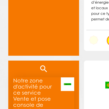
d’énergie 
et locaux 
pour ce 
permet de
Notre zone
d'activité pour
ce service
Vente et pose
console de