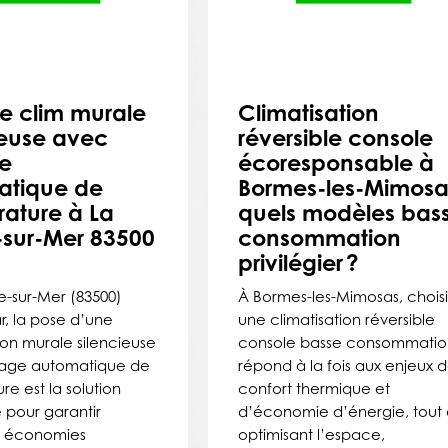
e clim murale
Climatisation
ieuse avec
réversible console
e
écoresponsable à
atique de
Bormes-les-Mimosas
ature à La
quels modèles bas
sur-Mer 83500
consommation
privilégier ?
e-sur-Mer (83500)
À Bormes-les-Mimosas, choisi
r, la pose d’une
une climatisation réversible
ion murale silencieuse
console basse consommatio
lage automatique de
répond à la fois aux enjeux 
e est la solution
confort thermique et
e pour garantir
d’économie d’énergie, tout
t économies
optimisant l’espace,