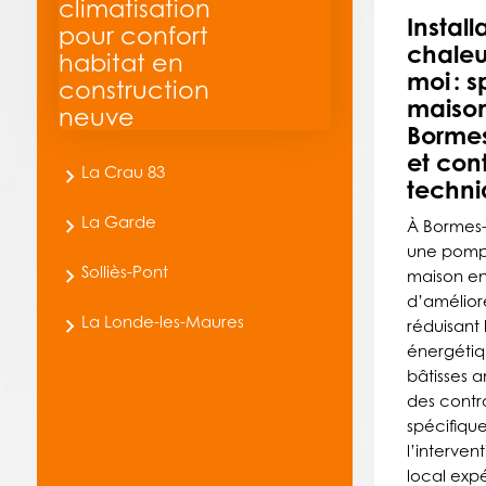
climatisation
Instal
pour confort
chaleu
habitat en
moi : s
construction
maison
neuve
Borme
et con
La Crau 83
techni
La Garde
À Bormes-l
une pomp
Solliès-Pont
maison en
d’améliore
La Londe-les-Maures
réduisant 
énergétiq
bâtisses 
des contr
spécifique
l’interven
local expé