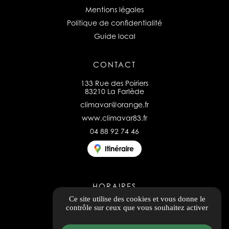
Mentions légales
Politique de confidentialité
Guide local
CONTACT
133 Rue des Poiriers
83210 La Farlède
climavar@orange.fr
www.climavar83.fr
04 88 92 74 46
Itinéraire
HORAIRES
Ce site utilise des cookies et vous donne le
Ouvert du lundi au vendredi
contrôle sur ceux que vous souhaitez activer
8h00 - 12h00 / 14h00 - 17h00