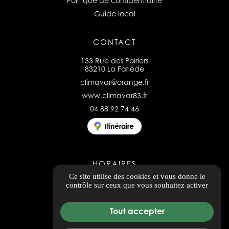
Politique de confidentialité
Guide local
CONTACT
133 Rue des Poiriers
83210 La Farlède
climavar@orange.fr
www.climavar83.fr
04 88 92 74 46
Itinéraire
HORAIRES
Ce site utilise des cookies et vous donne le
Ouvert du lundi au vendredi
contrôle sur ceux que vous souhaitez activer
8h00 - 12h00 / 14h00 - 17h00
Tout accepter
Tous les avis