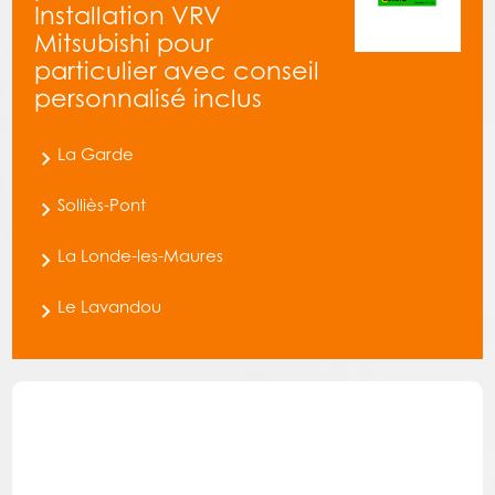
Installation VRV
Mitsubishi pour
particulier avec conseil
personnalisé inclus
La Garde
Solliès-Pont
La Londe-les-Maures
Le Lavandou