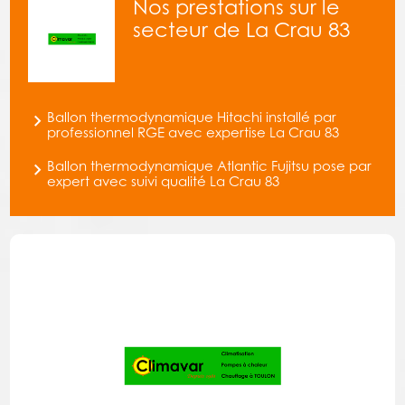
Nos prestations sur le
secteur de La Crau 83
Ballon thermodynamique Hitachi installé par
professionnel RGE avec expertise La Crau 83
Ballon thermodynamique Atlantic Fujitsu pose par
expert avec suivi qualité La Crau 83