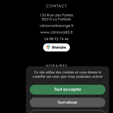
CONTACT
133 Rue des Poiriers
83210 La Farlède
climavar@orange.fr
www.climavar83.fr
04 88 92 74 46
Itinéraire
HORAIRES
Ce site utilise des cookies et vous donne le
Ouvert du lundi au vendredi
contrôle sur ceux que vous souhaitez activer
8h00 - 12h00 / 14h00 - 17h00
Tout accepter
Tous les avis
Tout refuser