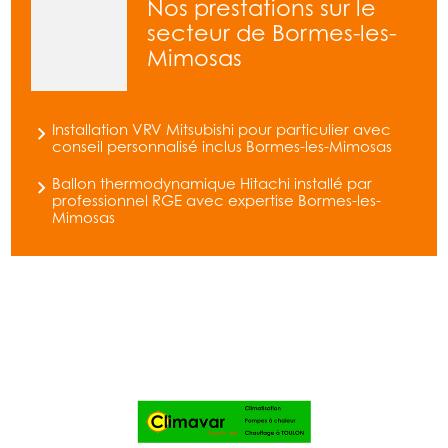
Nos prestations sur le
secteur de Bormes-les-
Mimosas
Installation VRV Mitsubishi pour particulier avec
conseil personnalisé inclus Bormes-les-Mimosas
Ballon thermodynamique Hitachi installé par
professionnel RGE avec expertise Bormes-les-
Mimosas